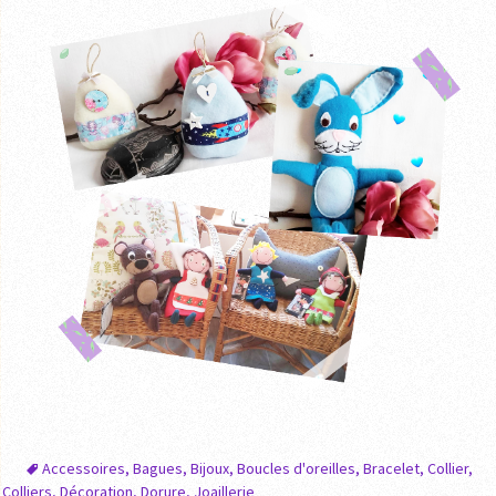
Accessoires
,
Bagues
,
Bijoux
,
Boucles d'oreilles
,
Bracelet
,
Collier
,
Colliers
,
Décoration
,
Dorure
,
Joaillerie