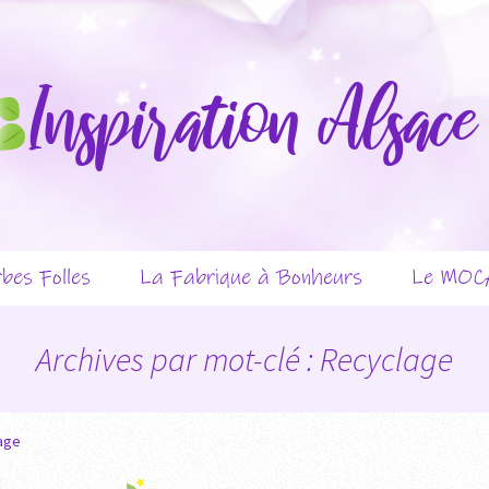
Inspiration Alsace
Aller
bes Folles
La Fabrique à Bonheurs
Le MOC
au
contenu
entation
Présentation
Prése
Archives par mot-clé : Recyclage
réateurs
Les créateurs
Les c
vénements
Les év
age