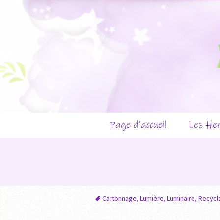
Page d’accueil
Les Her
Prés
Les c
Les é
Cartonnage
,
Lumière
,
Luminaire
,
Recycl