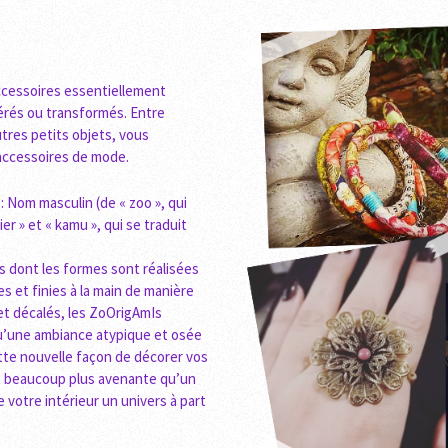
accessoires essentiellement
pérés ou transformés. Entre
utres petits objets, vous
d’accessoires de mode.
 Nom masculin (de « zoo », qui
ier » et « kamu », qui se traduit
s dont les formes sont réalisées
 et finies à la main de manière
et décalés, les ZoOrigAmIs
 qu’une ambiance atypique et osée
ette nouvelle façon de décorer vos
ut beaucoup plus avenante qu’un
votre intérieur un univers à part