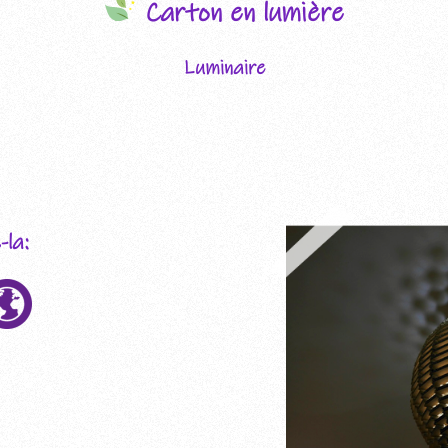
Les é
Carton en lumière
préc
Luminaire
la: