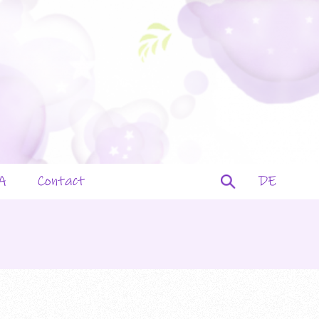
Rechercher :
A
Contact
DE
ntation
réateurs
énements