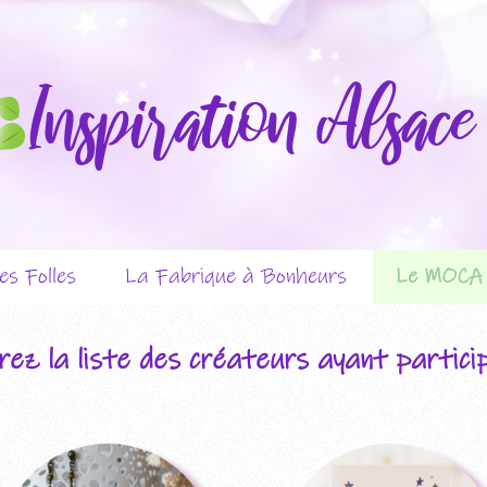
Inspiration Alsace
Aller
es Folles
La Fabrique à Bonheurs
Le MOCA
au
contenu
tation
Présentation
Présen
rez la liste des créateurs ayant partic
éateurs
Les créateurs
Les cré
nements
Les évé