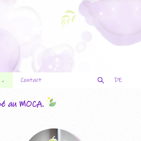
Rechercher :
Contact
DE
tation
ipé au MOCA.
ateurs
nements