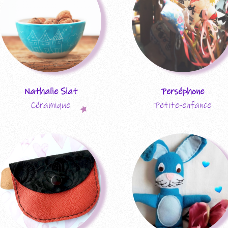
Nathalie Siat
Perséphone
Céramique
Petite-enfance