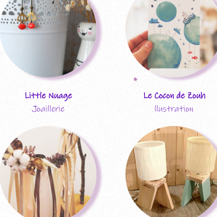
Les éd
précéd
Little Nuage
Le Cocon de Zouh
Joaillerie
llustration