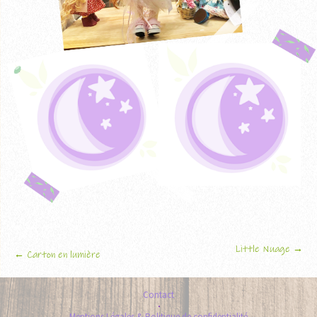
Little Nuage
→
Navigation
←
Carton en lumière
des
Contact
articles
Mentions Légales & Politique de confidentialité