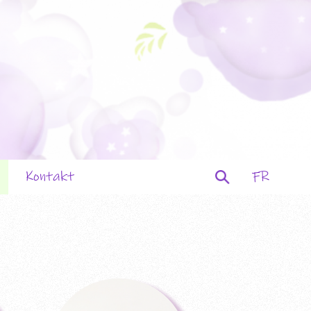
Suchen
Kontakt
FR
nach:
tation
teller
ltungen