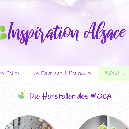
Inspiration Alsace
Springe
s Folles
La Fabrique à Bonheurs
MOCA
zum
Inhalt
tation
Präsentation
Präsen
Die Hersteller des MOCA
steller
Die Hersteller
Die Hers
altungen
Veransta